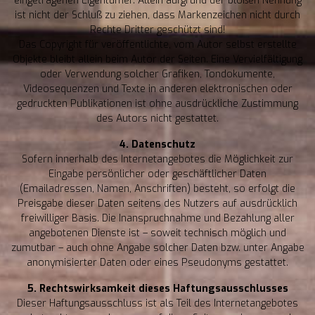
eingetragenen Eigentümer. Allein aufgrund der bloßen Nennung
ist nicht der Schluß zu ziehen, dass Markenzeichen nicht durch
Rechte Dritter geschützt sind!
Das Copyright für veröffentlichte, vom Autor selbst erstellte
Objekte bleibt allein beim Autor der Seiten. Eine Vervielfältigung
oder Verwendung solcher Grafiken, Tondokumente,
Videosequenzen und Texte in anderen elektronischen oder
gedruckten Publikationen ist ohne ausdrückliche Zustimmung
des Autors nicht gestattet.
4. Datenschutz
Sofern innerhalb des Internetangebotes die Möglichkeit zur
Eingabe persönlicher oder geschäftlicher Daten
(Emailadressen, Namen, Anschriften) besteht, so erfolgt die
Preisgabe dieser Daten seitens des Nutzers auf ausdrücklich
freiwilliger Basis. Die Inanspruchnahme und Bezahlung aller
angebotenen Dienste ist – soweit technisch möglich und
zumutbar – auch ohne Angabe solcher Daten bzw. unter Angabe
anonymisierter Daten oder eines Pseudonyms gestattet.
5. Rechtswirksamkeit dieses Haftungsausschlusses
Dieser Haftungsausschluss ist als Teil des Internetangebotes