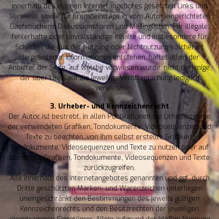
innerhalb des eigenen Internetangebotes gesetzten Links und
Verweise sowie für Fremdeinträge in vom Autor eingerichteten
Gästebüchern, Diskussionsforen und Mailinglisten. Für illegale,
fehlerhafte oder unvollständige Inhalte und insbesondere für
Schäden, die aus der Nutzung oder Nichtnutzung solcherart
dargebotener Informationen entstehen, haftet allein der
Anbieter der Seite, auf welche verwiesen wurde, nicht derjenige,
der über Links auf die jeweilige Veröffentlichung lediglich
verweist.
3. Urheber- und Kennzeichenrecht
Der Autor ist bestrebt, in allen Publikationen die Urheberrechte
der verwendeten Grafiken, Tondokumente, Videosequenzen und
Texte zu beachten, von ihm selbst erstellte Grafiken,
Tondokumente, Videosequenzen und Texte zu nutzen oder auf
lizenzfreie Grafiken, Tondokumente, Videosequenzen und Texte
zurückzugreifen.
Alle innerhalb des Internetangebotes genannten und ggf. durch
Dritte geschützten Marken- und Warenzeichen unterliegen
uneingeschränkt den Bestimmungen des jeweils gültigen
Kennzeichenrechts und den Besitzrechten der jeweiligen