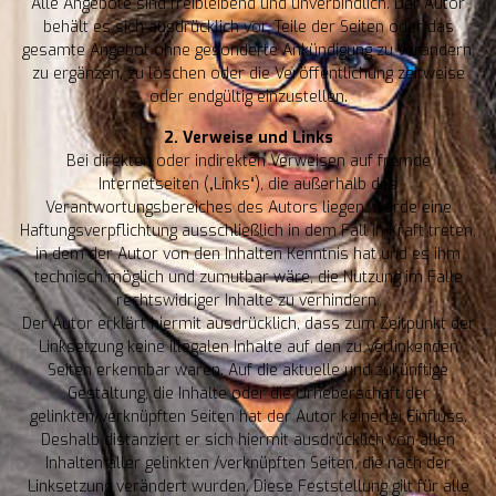
Alle Angebote sind freibleibend und unverbindlich. Der Autor
behält es sich ausdrücklich vor, Teile der Seiten oder das
gesamte Angebot ohne gesonderte Ankündigung zu verändern,
zu ergänzen, zu löschen oder die Veröffentlichung zeitweise
oder endgültig einzustellen.
2. Verweise und Links
Bei direkten oder indirekten Verweisen auf fremde
Internetseiten („Links“), die außerhalb des
Verantwortungsbereiches des Autors liegen, würde eine
Haftungsverpflichtung ausschließlich in dem Fall in Kraft treten,
in dem der Autor von den Inhalten Kenntnis hat und es ihm
technisch möglich und zumutbar wäre, die Nutzung im Falle
rechtswidriger Inhalte zu verhindern.
Der Autor erklärt hiermit ausdrücklich, dass zum Zeitpunkt der
Linksetzung keine illegalen Inhalte auf den zu verlinkenden
Seiten erkennbar waren. Auf die aktuelle und zukünftige
Gestaltung, die Inhalte oder die Urheberschaft der
gelinkten/verknüpften Seiten hat der Autor keinerlei Einfluss.
Deshalb distanziert er sich hiermit ausdrücklich von allen
Inhalten aller gelinkten /verknüpften Seiten, die nach der
Linksetzung verändert wurden. Diese Feststellung gilt für alle