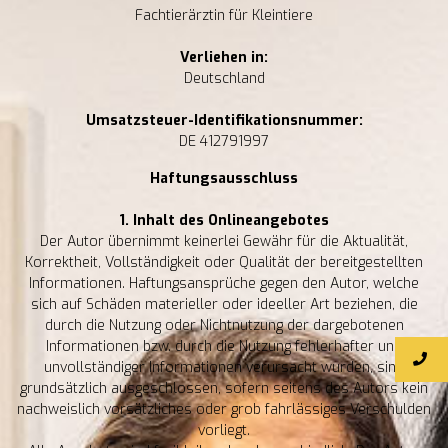
Fachtierärztin für Kleintiere
Verliehen in:
Deutschland
Umsatzsteuer-Identifikationsnummer:
DE 412791997
Haftungsausschluss
1. Inhalt des Onlineangebotes
Der Autor übernimmt keinerlei Gewähr für die Aktualität,
Korrektheit, Vollständigkeit oder Qualität der bereitgestellten
Informationen. Haftungsansprüche gegen den Autor, welche
sich auf Schäden materieller oder ideeller Art beziehen, die
durch die Nutzung oder Nichtnutzung der dargebotenen
Informationen bzw. durch die Nutzung fehlerhafter und
unvollständiger Informationen verursacht wurden, sind
grundsätzlich ausgeschlossen, sofern seitens des Autors kein
nachweislich vorsätzliches oder grob fahrlässiges Verschulden
vorliegt.